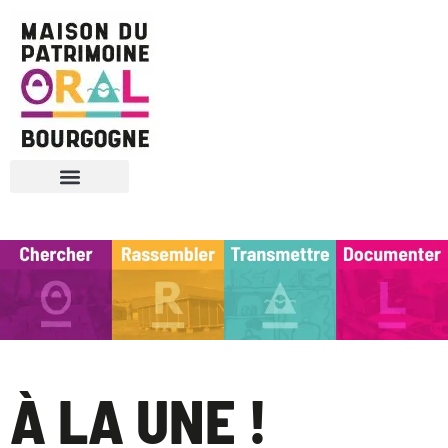
Nous connaître
Vie associative
À LA UNE !