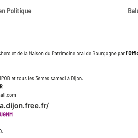
n Politique
Bal
hers et de la Maison du Patrimoine oral de Bourgogne par
l’Off
 MPOB et tous les 3èmes samedi à Dijon.
ER
ail.com
.dijon.free.fr/
 l’UGMM
0.