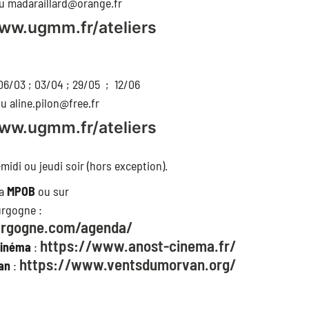
ou madaraillard@orange.fr
www.ugmm.fr/ateliers
06/03 ; 03/04 ; 29/05 ; 12/06
u aline.pilon@free.fr
www.ugmm.fr/ateliers
midi ou jeudi soir (hors exception).
la
MPOB
ou sur
urgogne :
urgogne.com/agenda/
https://www.anost-cinema.fr/
Cinéma
:
https://www.ventsdumorvan.org/
an
: