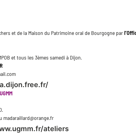
hers et de la Maison du Patrimoine oral de Bourgogne par
l’Off
 MPOB et tous les 3èmes samedi à Dijon.
ER
ail.com
.dijon.free.fr/
 l’UGMM
0.
ou madaraillard@orange.fr
www.ugmm.fr/ateliers