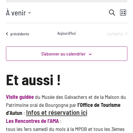
Navi
À venir
Rec
Recherche
Liste
de
Sélectionnez
vues
une
et
Évè
date.
Évènements
Aujourd’hui
suivants
Évènements
précédents
navi
S’abonner au calendrier
de
Et aussi !
vue
Visite guidée
du Musée des Galvachers et de la Maison du
Évè
Patrimoine oral de Bourgogne par
l’Office de Tourisme
Infos et réservation ici
d’Autun
:
Les Rencontres de l’AMA
:
tous les 1ers samedi du mois à la MPOB et tous les 3èmes