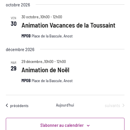
vues
une
octobre 2026
et
Évè
date.
30 octobre_10h00
-
12h00
VEN
30
Animation Vacances de la Toussaint
navi
MPOB
Place de la Bascule, Anost
de
décembre 2026
vue
29 décembre_10h00
-
12h00
MAR
29
Animation de Noël
Évè
MPOB
Place de la Bascule, Anost
Évènements
Aujourd’hui
suivants
Évènements
précédents
S’abonner au calendrier