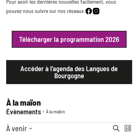
Pour avoir les dernières nouvelles facilement, vous
pouvez nous suivre sur nos réseaux
Télécharger la programmation 2026
Accéder à l’agenda des Langues de
Bourgogne
À la maïon
Évènements
À la maïon
Navi
À venir
Rec
Recherche
Liste
de
Sélectionnez